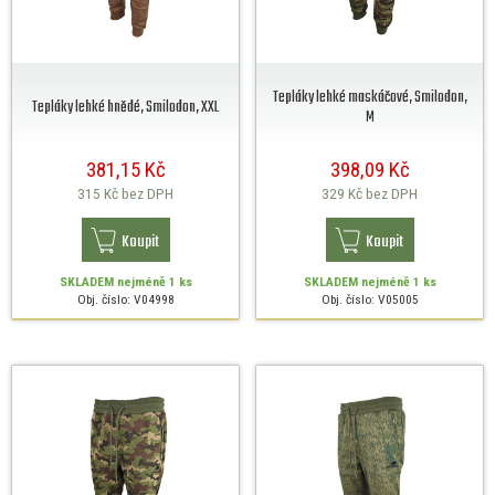
Tepláky lehké maskáčové, Smilodon,
Tepláky lehké hnědé, Smilodon, XXL
M
381,15 Kč
398,09 Kč
315 Kč
bez DPH
329 Kč
bez DPH
Koupit
Koupit
SKLADEM
nejméně 1 ks
SKLADEM
nejméně 1 ks
Obj. číslo: V04998
Obj. číslo: V05005