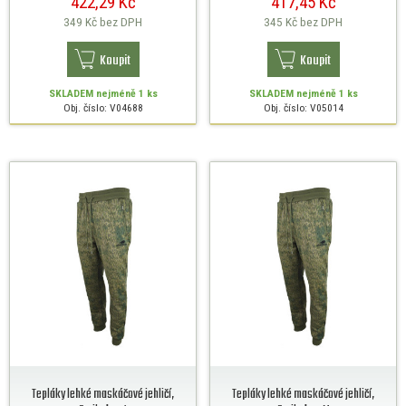
422,29 Kč
417,45 Kč
349 Kč
bez DPH
345 Kč
bez DPH
Koupit
Koupit
SKLADEM
nejméně 1 ks
SKLADEM
nejméně 1 ks
Obj. číslo: V04688
Obj. číslo: V05014
Tepláky lehké maskáčové jehličí,
Tepláky lehké maskáčové jehličí,