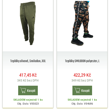
Tepláky olivové, Smilodon, XXL
Tepláky SMILODON polyester, L
417,45 Kč
422,29 Kč
345 Kč
bez DPH
349 Kč
bez DPH
Koupit
Koupit
SKLADEM
nejméně 1 ks
SKLADEM
nejméně 1 ks
Obj. číslo: V05023
Obj. číslo: V04686