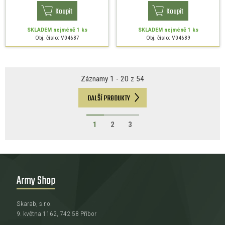
Koupit
Koupit
SKLADEM
nejméně 1 ks
SKLADEM
nejméně 1 ks
Obj. číslo: V04687
Obj. číslo: V04689
Záznamy 1 - 20 z 54
DALŠÍ PRODUKTY
1
2
3
Army Shop
Skarab, s.r.o.
9. května 1162, 742 58 Příbor