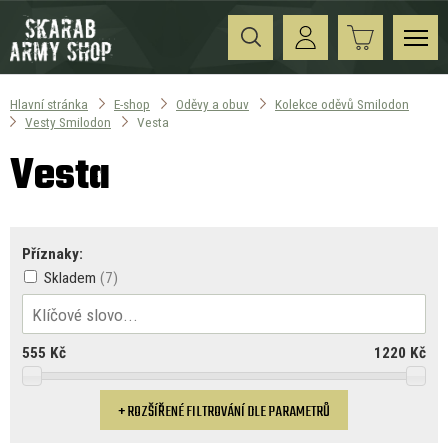
Hlavní stránka
E-shop
Oděvy a obuv
Kolekce oděvů Smilodon
Vesty Smilodon
Vesta
Vesta
Příznaky:
Skladem
555
Kč
1220
Kč
ROZŠÍŘENÉ FILTROVÁNÍ DLE PARAMETRŮ