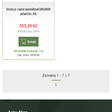
Vesta se zipem maskáčová SMILODON
polyester, XXL
555,39 Kč
459 Kč
bez DPH
Koupit
SKLADEM
nejméně 1 ks
Obj. číslo: V04706
Záznamy 1 - 7 z 7
1