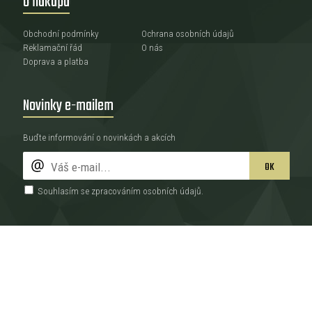
O nákupu
Obchodní podmínky
Ochrana osobních údajů
Reklamační řád
O nás
Doprava a platba
Novinky e-mailem
Buďte informování o novinkách a akcích
OK
Souhlasím se zpracováním
osobních údajů
.